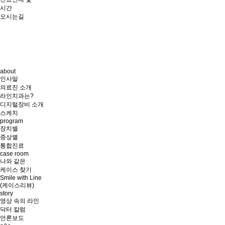
시간
오시는길
about
인사말
의료진 소개
라인치과는?
디지털장비 소개
스케치
program
장치별
증상별
통합진료
case room
나와 같은
케이스 찾기
Smile with Line
(케이스리뷰)
story
영상 속의 라인
닥터 칼럼
언론보도