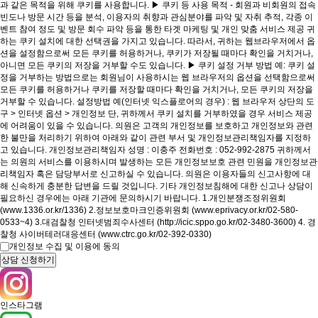
과 같은 목적을 위해 쿠키를 사용합니다. ▶ 쿠키 등 사용 목적 - 회원과 비회원의 접속
빈도나 방문 시간 등을 분석, 이용자의 취향과 관심분야를 파악 및 자취 추적, 각종 이
벤트 참여 정도 및 방문 회수 파악 등을 통한 타겟 마케팅 및 개인 맞춤 서비스 제공 귀
하는 쿠키 설치에 대한 선택권을 가지고 있습니다. 따라서, 귀하는 웹브라우저에서 옵
션을 설정함으로써 모든 쿠키를 허용하거나, 쿠키가 저장될 때마다 확인을 거치거나,
아니면 모든 쿠키의 저장을 거부할 수도 있습니다. ▶ 쿠키 설정 거부 방법 예: 쿠키 설
정을 거부하는 방법으로는 회원님이 사용하시는 웹 브라우저의 옵션을 선택함으로써
모든 쿠키를 허용하거나 쿠키를 저장할 때마다 확인을 거치거나, 모든 쿠키의 저장을
거부할 수 있습니다. 설정방법 예(인터넷 익스플로어의 경우) : 웹 브라우저 상단의 도
구 > 인터넷 옵션 > 개인정보 단, 귀하께서 쿠키 설치를 거부하였을 경우 서비스 제공
에 어려움이 있을 수 있습니다. 의원은 고객의 개인정보를 보호하고 개인정보와 관련
한 불만을 처리하기 위하여 아래와 같이 관련 부서 및 개인정보관리책임자를 지정하
고 있습니다. 개인정보관리책임자 성명 : 이충주 전화번호 : 052-992-2875 귀하께서
는 의원의 서비스를 이용하시며 발생하는 모든 개인정보보호 관련 민원을 개인정보관
리책임자 혹은 담당부서로 신고하실 수 있습니다. 의원은 이용자들의 신고사항에 대
해 신속하게 충분한 답변을 드릴 것입니다. 기타 개인정보침해에 대한 신고나 상담이
필요하신 경우에는 아래 기관에 문의하시기 바랍니다. 1.개인분쟁조정위원회
(www.1336.or.kr/1336) 2.정보보호마크인증위원회 (www.eprivacy.or.kr/02-580-
0533~4) 3.대검찰청 인터넷범죄수사센터 (http://icic.sppo.go.kr/02-3480-3600) 4. 경
찰청 사이버테러대응센터 (www.ctrc.go.kr/02-392-0330)
개인정보 수집 및 이용에 동의
인스타그램