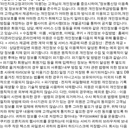
'라인치과교정과'(이하 '의원')는 고객님의 개인정보를 중요시하며,"정보통신망 이용촉
진 및 정보보호"에 관한 법률을 준수하고 있습니다. 의원은 개인정보취급방침을 통하
여 고객님께서 제공하시는 개인정보가 어떠한 용도와 방식으로 이용되고 있으며,개인
정보보호를 위해 어떠한 조치가 취해지고 있는지 알려드립니다. 의원은 개인정보취급
방침을 개정하는 경우 웹사이트 공지사항(또는 개별공지)을 통하여 공지할 것입니다.
병원은 회원가입, 상담, 예약 서비스 신청 등등을 위해 아래와 같은 개인정보를 수집하
고 있습니다. ○ 수집항목 : 이름 , 비밀번호, 이메일, 쿠키 ○ 개인정보 수집방법 : 홈페이
지(온라인상담,온라인예약) 의원은 수집한 개인정보를 다음의 목적을 위해 활용합니
다. ○ 서비스 제공에 관한 계약 이행 및 서비스 제공에 따른 요금정산 : 콘텐츠 제공 ○
기타 : 상담문의답변 의원은 개인정보 수집 및 이용목적이 달성된 후에는 예외 없이 해
당 정보를 지체 없이 파기합니다. 의원은 원칙적으로 개인정보 수집 및 이용목적이 달
성된 후에는 해당 정보를 지체없이 파기합니다. 파기절차 및 방법은 다음과 같습니다.
○ 파기절차 회원님이 회원가입 등을 위해 입력하신 정보는 목적이 달성된 후 별도의
DB로 옮겨져(종이의 경우 별도의 서류함) 내부 방침 및 기타 관련 법령에 의한 정보보
호 사유에 따라(보유 및 이용기간 참조) 일정 기간 저장된 후 파기되어집니다. 별도 DB
로 옮겨진 개인정보는 법률에 의한 경우가 아니고서는 보유되어지는 이외의 다른 목
적으로 이용되지 않습니다. ○ 파기방법 - 전자적 파일형태로 저장된 개인정보는 기록
을 재생할 수 없는 기술적 방법을 사용하여 삭제합니다. 의원은 이용자의 개인정보를
원칙적으로 외부에 제공하지 않습니다. 다만, 아래의 경우에는 예외로 합니다. - 이용
자들이 사전에 동의한 경우 - 법령의 규정에 의거하거나, 수사 목적으로 법령에 정해진
절차와 방법에 따라 수사기관의 요구가 있는 경우 의원은 고객님의 동의없이 고객님
의 정보를 외부 업체에 위탁하지 않습니다. 향후 그러한 필요가 생길 경우, 위탁 대상
자와 위탁 업무 내용에 대해 고객님에게 통지하고 필요한 경우 사전 동의를 받도록 하
겠습니다. 귀하의 정보를 수시로 저장하고 찾아내는 '쿠키(cookie)' 등을 운용합니다.
쿠키란 오른치과의 웹사이트를 운영하는데 이용되는 서버가 귀하의 브라우저에 보내
는 아주 작은 텍스트 파일로서 귀하의 컴퓨터 하드디스크에 저장됩니다. 회사는 다음