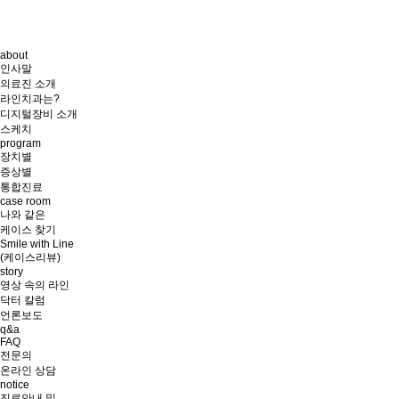
about
인사말
의료진 소개
라인치과는?
디지털장비 소개
스케치
program
장치별
증상별
통합진료
case room
나와 같은
케이스 찾기
Smile with Line
(케이스리뷰)
story
영상 속의 라인
닥터 칼럼
언론보도
q&a
FAQ
전문의
온라인 상담
notice
진료안내 및