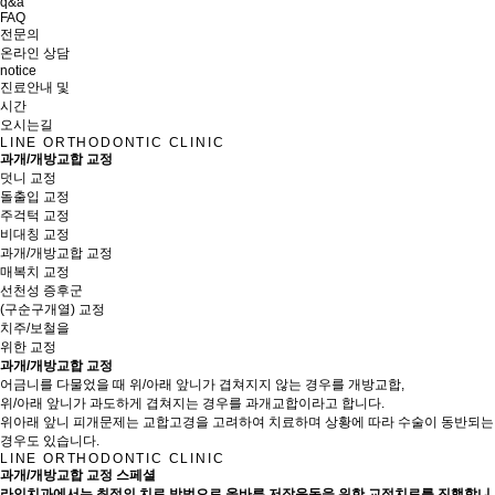
q&a
FAQ
전문의
온라인 상담
notice
진료안내 및
시간
오시는길
LINE ORTHODONTIC CLINIC
과개/개방교합 교정
덧니 교정
돌출입 교정
주걱턱 교정
비대칭 교정
과개/개방교합 교정
매복치 교정
선천성 증후군
(구순구개열) 교정
치주/보철을
위한 교정
과개/개방교합 교정
어금니를 다물었을 때 위/아래 앞니가 겹쳐지지 않는 경우를 개방교합,
위/아래 앞니가 과도하게 겹쳐지는 경우를 과개교합이라고 합니다.
위아래 앞니 피개문제는 교합고경을 고려하여 치료하며 상황에 따라 수술이 동반되는
경우도 있습니다.
LINE ORTHODONTIC CLINIC
과개/개방교합 교정 스페셜
라인치과에서는 최적의 치료 방법으로 올바른 저작운동을 위한 교정치료를 진행합니