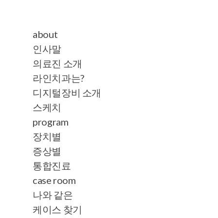
about
인사말
의료진 소개
라인치과는?
디지털장비 소개
스케치
program
장치별
증상별
통합진료
case room
나와 같은
케이스 찾기